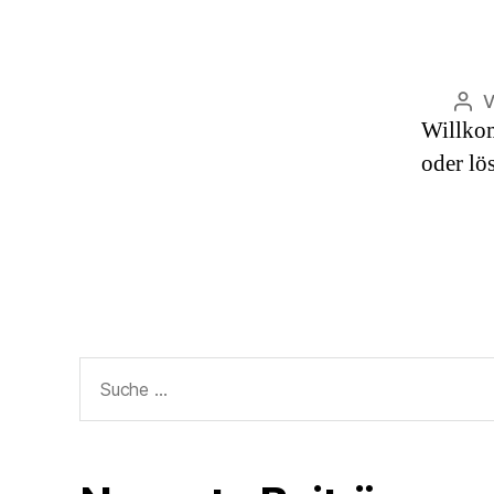
Bei
Willkom
oder lö
Suche
nach: