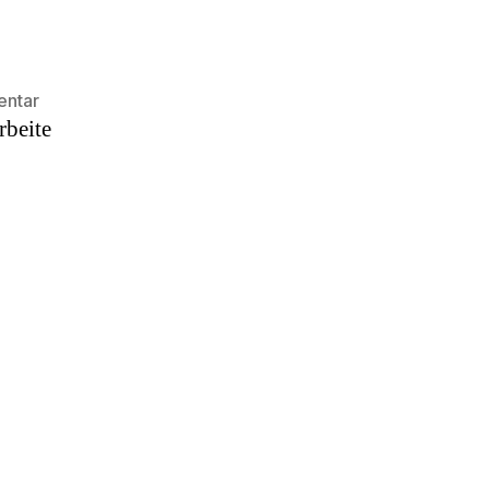
zu
entar
rbeite
Hallo
Welt!